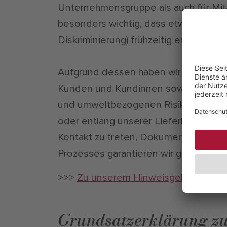
Unternehmensgruppe als auch für Mit
besonders wichtig, dass etwaige Comp
Diskriminierung) frühzeitig erkannt 
Aufgrund dessen haben wir ein unab
Kunden und Kundinnen sowie sonstige
und umweltbezogenen Risiken oder s
oder entlang unserer Lieferketten zu
Kontakt zu treten, Dokumente auszu
Prozesses garantieren wir größtmögl
>>>
Zu unserem Hinweisgeberportal
Grundsatzerklärung zu